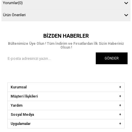
Yorumlar
(0)
Ürün Önerileri
BIZDEN HABERLER
Bültenimize Üye Olun ! Tüm İndirim ve Fırsatlardan İlk Sizin Haberiniz
Olsun !
GÖNDER
Kurumsal
Müşteri İlişkileri
Yardım
Sosyal Medya
Uygulamalar