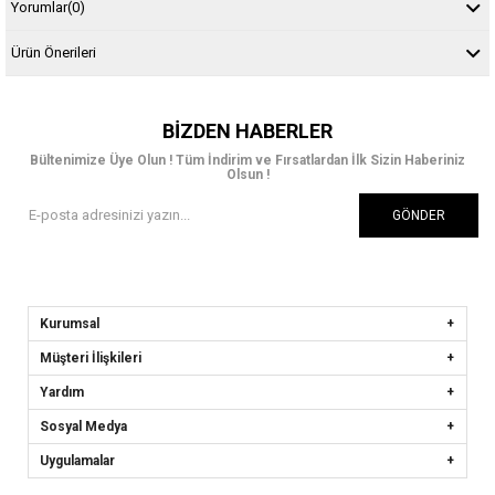
Yorumlar
(0)
Ürün Önerileri
BIZDEN HABERLER
Bültenimize Üye Olun ! Tüm İndirim ve Fırsatlardan İlk Sizin Haberiniz
Olsun !
GÖNDER
Kurumsal
Müşteri İlişkileri
Yardım
Sosyal Medya
Uygulamalar