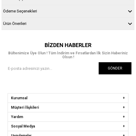
Ödeme Seçenekleri
Ürün Önerileri
BIZDEN HABERLER
Bültenimize Üye Olun ! Tüm İndirim ve Fırsatlardan İlk Sizin Haberiniz
Olsun !
GÖNDER
Kurumsal
Müşteri İlişkileri
Yardım
Sosyal Medya
Uygulamalar